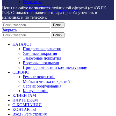
Реквизиты
Сотрудничество
Цены на сайте не являются публичной офертой (ст.435 ГК
Политика конфиденциальности
РФ). Стоимость и наличие товара просьба уточнять в
магазинах и по телефону.
Поиск
Закрыть
Поиск
КАТАЛОГ
Придверные решетки
Уличные покрытия
Тамбурные покрытия
Ворсовые покрытия
Принадлежности и комплектующие
СЕРВИС
Ремонт покрытий
Мойка и чистка покрытий
Сервис оборудования
Консультации
КЛИЕНТАМ
ПАРТНЁРАМ
О КОМПАНИИ
КОНТАКТЫ
Вход / Регистрация