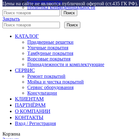
Сотрудничество
Цены на сайте не являются публичной офертой (ст.435 ГК РФ). 
Политика конфиденциальности
Поиск
Закрыть
Поиск
КАТАЛОГ
Придверные решетки
Уличные покрытия
Тамбурные покрытия
Ворсовые покрытия
Принадлежности и комплектующие
СЕРВИС
Ремонт покрытий
Мойка и чистка покрытий
Сервис оборудования
Консультации
КЛИЕНТАМ
ПАРТНЁРАМ
О КОМПАНИИ
КОНТАКТЫ
Вход / Регистрация
Корзина