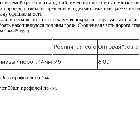
и системой грязезащиты зданий, имеющих лестницы с множест
порогов, позволяет превратить отдельно лежащие грязезащитны
ходу официальности.
ной или нескольких сторон окружая покрытие, образуя, как бы, 
брать накопившуюся под ним грязь. Скошенная часть порога сгла
углом 45 град.
Розничная, euro
Оптовая *, euro
иевый порог, 14мм
9,5
6,00
0шт. профилей по 4 м.
от 50шт. профилей по 4м.