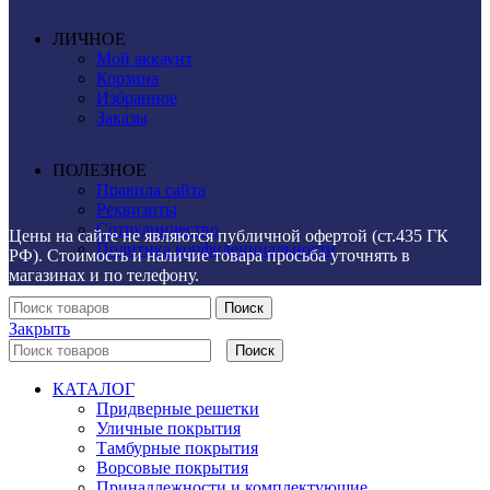
ЛИЧНОЕ
Мой аккаунт
Корзина
Избранное
Заказы
ПОЛЕЗНОЕ
Правила сайта
Реквизиты
Сотрудничество
Цены на сайте не являются публичной офертой (ст.435 ГК
Политика конфиденциальности
РФ). Стоимость и наличие товара просьба уточнять в
магазинах и по телефону.
Поиск
Закрыть
Поиск
КАТАЛОГ
Придверные решетки
Уличные покрытия
Тамбурные покрытия
Ворсовые покрытия
Принадлежности и комплектующие