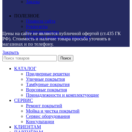
Заказы
ПОЛЕЗНОЕ
Правила сайта
Реквизиты
Сотрудничество
Цены на сайте не являются публичной офертой (ст.435 ГК
Политика конфиденциальности
РФ). Стоимость и наличие товара просьба уточнять в
магазинах и по телефону.
Закрыть
Поиск
КАТАЛОГ
Придверные решетки
Уличные покрытия
Тамбурные покрытия
Ворсовые покрытия
Принадлежности и комплектующие
СЕРВИС
Ремонт покрытий
Мойка и чистка покрытий
Сервис оборудования
Консультации
КЛИЕНТАМ