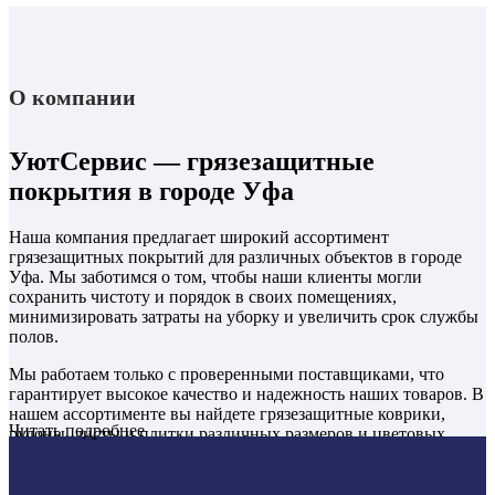
О компании
УютСервис — грязезащитные
покрытия в городе Уфа
Наша компания предлагает широкий ассортимент
грязезащитных покрытий для различных объектов в городе
Уфа. Мы заботимся о том, чтобы наши клиенты могли
сохранить чистоту и порядок в своих помещениях,
минимизировать затраты на уборку и увеличить срок службы
полов.
Мы работаем только с проверенными поставщиками, что
гарантирует высокое качество и надежность наших товаров. В
нашем ассортименте вы найдете грязезащитные коврики,
Читать подробнее
рулоны, листы и плитки различных размеров и цветовых
решений.
Мы также предлагаем услуги по установке грязезащитных