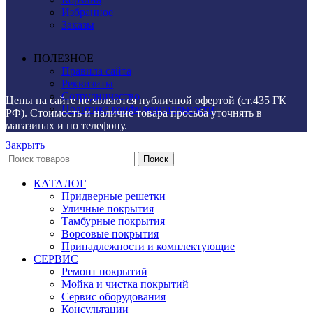
Избранное
Заказы
ПОЛЕЗНОЕ
Правила сайта
Реквизиты
Сотрудничество
Цены на сайте не являются публичной офертой (ст.435 ГК
Политика конфиденциальности
РФ). Стоимость и наличие товара просьба уточнять в
магазинах и по телефону.
Закрыть
Поиск
КАТАЛОГ
Придверные решетки
Уличные покрытия
Тамбурные покрытия
Ворсовые покрытия
Принадлежности и комплектующие
СЕРВИС
Ремонт покрытий
Мойка и чистка покрытий
Сервис оборудования
Консультации