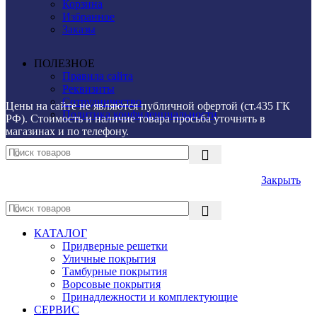
Корзина
Избранное
Заказы
ПОЛЕЗНОЕ
Правила сайта
Реквизиты
Сотрудничество
Цены на сайте не являются публичной офертой (ст.435 ГК
Политика конфиденциальности
РФ). Стоимость и наличие товара просьба уточнять в
магазинах и по телефону.
Закрыть
КАТАЛОГ
Придверные решетки
Уличные покрытия
Тамбурные покрытия
Ворсовые покрытия
Принадлежности и комплектующие
СЕРВИС